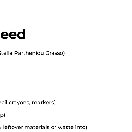
Need
 Stella Partheniou Grasso)
ncil crayons, markers)
up)
 leftover materials or waste into)