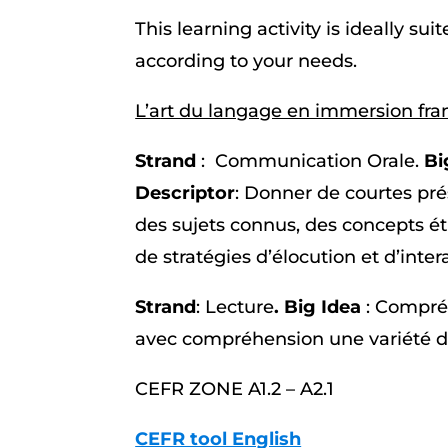
This learning activity is ideally s
according to your needs.
L’a
rt du langage en immersion fra
Strand
: Communication Orale.
Bi
Descriptor
: Donner de courtes pré
des sujets connus, des concepts ét
de stratégies d’élocution et d’inter
Strand
: Lecture
. Big Idea
: Compré
avec compréhension une variété de
CEFR ZONE A1.2 – A2.1
CEFR tool English