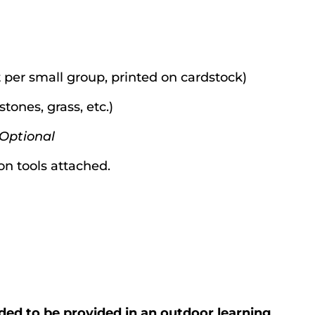
 per small group, printed on cardstock)
stones, grass, etc.)
Optional
on tools attached.
nded to be provided in an outdoor learning