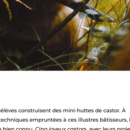
s élèves construisent des mini-huttes de castor. À
techniques empruntées à ces illustres bâtisseurs, 
e bien connu,
Cinq joyeux castors
, avec leurs proj